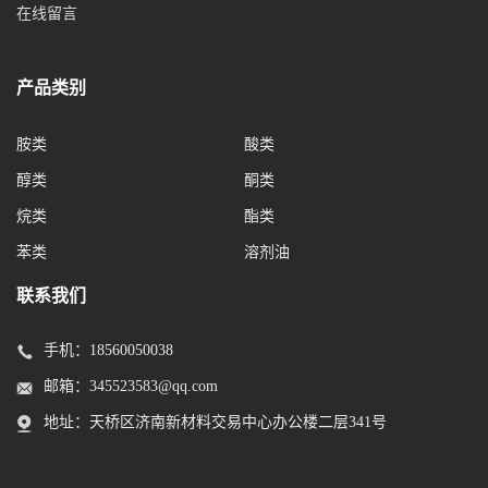
在线留言
产品类别
胺类
酸类
醇类
酮类
烷类
酯类
苯类
溶剂油
联系我们
手机：
18560050038
邮箱：
345523583@qq.com
地址：天桥区济南新材料交易中心办公楼二层341号