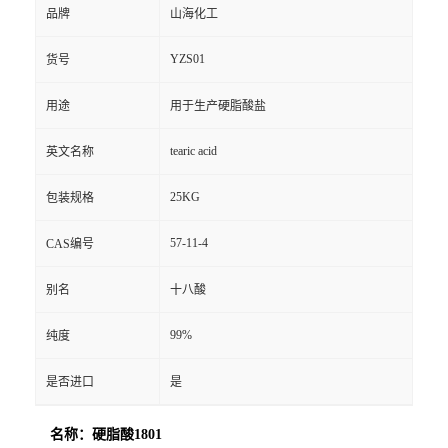
品牌
山海化工
YZS01
货号
用途
用于生产硬脂酸盐
tearic acid
英文名称
25KG
包装规格
57-11-4
CAS编号
别名
十八酸
99%
纯度
是否进口
是
名称：硬脂酸1801