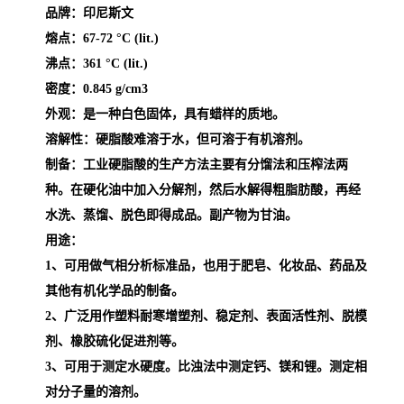
品牌：印尼斯文
熔点：
67-72 °C (lit.)
沸点：361 °C (lit.)
密度：0.845 g/cm3
外观：是一种白色固体，具有蜡样的质地。
溶解性：硬脂酸难溶于水，但可溶于有机溶剂。
制备：
工业硬脂酸的生产方法主要有分馏法和压榨法两
种。在硬化油中加入分解剂，然后水解得粗脂肪酸，再经
水洗、蒸馏、脱色即得成品。副产物为甘油。
用途：
1、可用做气相分析标准品，也用于肥皂、化妆品、药品及
其他有机化学品的制备。
2、
广泛用作塑料耐寒增塑剂、稳定剂、表面活性剂、脱模
剂、橡胶硫化促进剂等。
3、可用于测定水硬度。比浊法中测定钙、镁和锂。测定相
对分子量的溶剂。