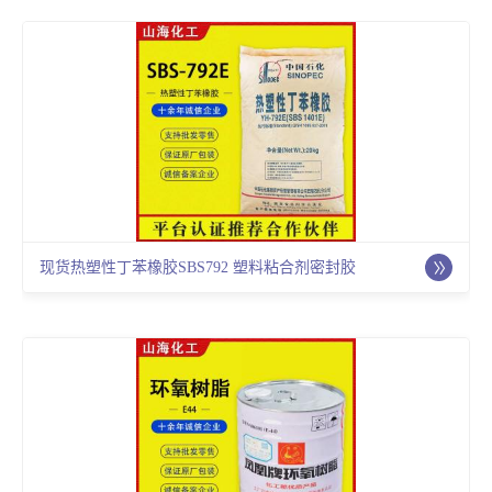
现货热塑性丁苯橡胶SBS792 塑料粘合剂密封胶