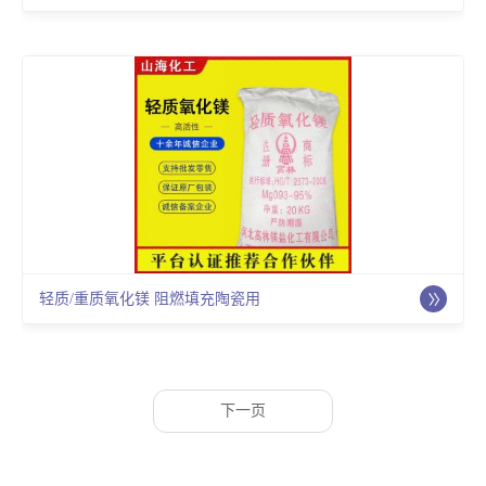
轻质/重质氧化镁 阻燃填充陶瓷用
下一页