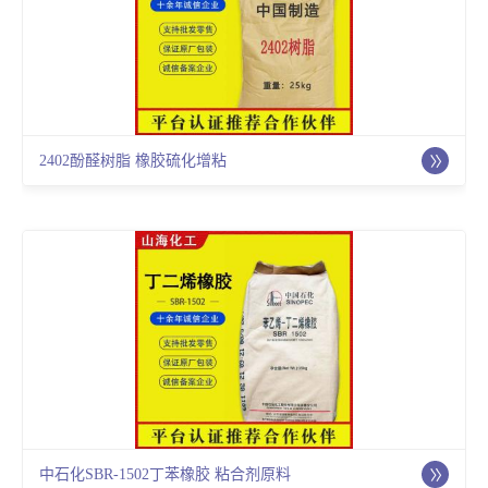
2402酚醛树脂 橡胶硫化增粘
中石化SBR-1502丁苯橡胶 粘合剂原料