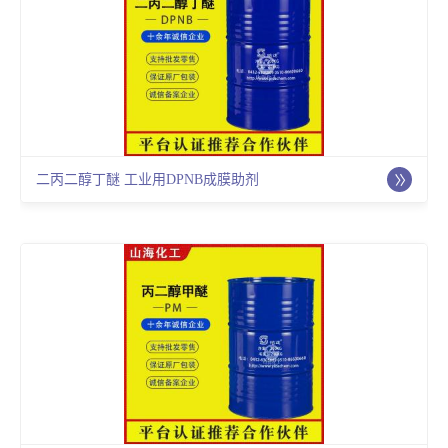
二丙二醇丁醚 工业用DPNB成膜助剂