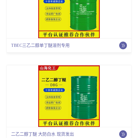
TBEC三乙二醇单丁醚溶剂专用
二乙二醇丁醚 大防白水 现货发出