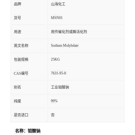
品牌
山海化工
MSN01
货号
用途
用作催化剂或酶活化剂
Sodium Molybdate
英文名称
25KG
包装规格
7631-95-0
CAS编号
别名
工业钼酸钠
99%
纯度
是否进口
否
名称：钼酸钠