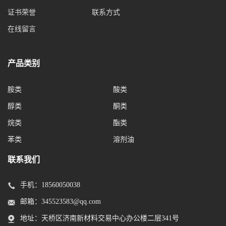
证书荣誉
联系方式
在线留言
产品类别
胺类
酸类
醇类
酮类
烷类
酯类
苯类
溶剂油
联系我们
手机：
18560050038
邮箱：
345523583@qq.com
地址：天桥区济南新材料交易中心办公楼二层341号