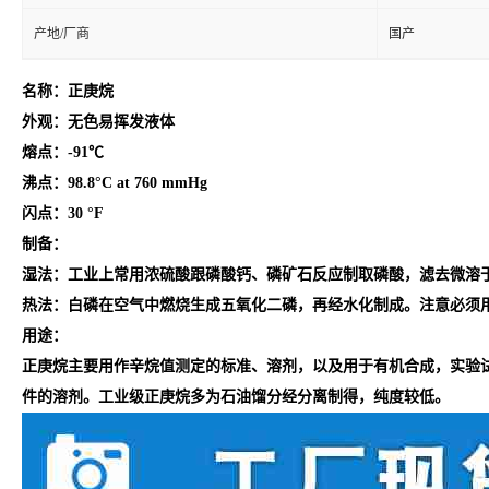
产地/厂商
国产
名称：正庚烷
外观：
无色易挥发液体
熔点：
-91℃
沸点：98.8°C at 760 mmHg
闪点：
30 °F
制备：
湿法：工业上常用浓硫酸跟磷酸钙、磷矿石反应制取磷酸，滤去微溶
热法：白磷在空气中燃烧生成五氧化二磷，再经水化制成。注意必须
用途：
正庚烷主要用作辛烷值测定的标准、溶剂，以及用于有机合成，实验
件的溶剂。工业级正庚烷多为石油馏分经分离制得，纯度较低。