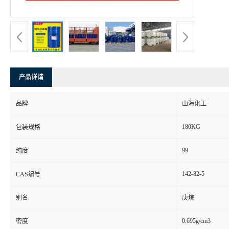
产品详请
品牌
山海化工
180KG
包装规格
99
纯度
142-82-5
CAS编号
别名
庚烷
0.695g/cm3
密度