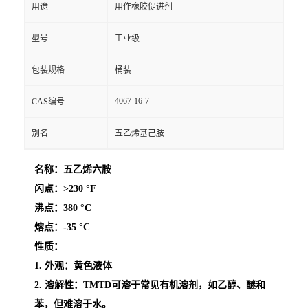
用途
用作橡胶促进剂
型号
工业级
包装规格
桶装
4067-16-7
CAS编号
别名
五乙烯基己胺
名称：
五乙烯六胺
闪点：
>230 °F
沸点：
380 °C
熔点
：
-35 °C
性质：
1. 外观：黄色液体
2. 溶解性：TMTD可溶于常见有机溶剂，如乙醇、醚和
苯，但难溶于水。