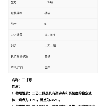
型号
工业级
包装规格
桶装
99
纯度
111-46-6
CAS编号
别名
二乙二醇
执行质量标准
国标
产地/厂商
国产
名称：二甘醇
性质：
1. 物理性质：二乙二醇是具有高沸点和高黏度的稳定液
体，熔点为-11°C，沸点为245°C。