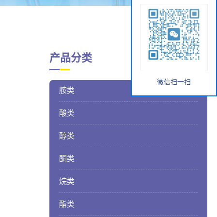
产品分类
微信扫一扫
胺类
酸类
醇类
酮类
烷类
酯类