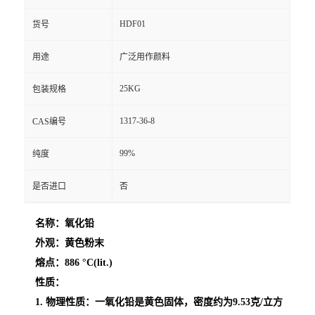
HDF01
货号
用途
广泛用作颜料
25KG
包装规格
1317-36-8
CAS编号
99%
纯度
是否进口
否
名称：氧化铅
外观：黄色粉末
熔点：886 °C(lit.)
性质：
1. 物理性质：一氧化铅是黄色固体，密度约为9.53克/立方