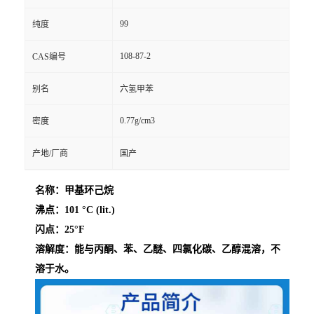
99
纯度
108-87-2
CAS编号
别名
六氢甲苯
0.77g/cm3
密度
产地/厂商
国产
名称：甲基环己烷
沸点：
101 °C (lit.)
闪点：25°F
溶解度：能与丙酮、苯、乙醚、四氯化碳、乙醇混溶，不
溶于水。