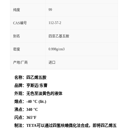
99
纯度
112-57-2
CAS编号
别名
四亚乙基五胺
0.998g/cm3
密度
产地/厂商
进口
名称：四乙烯五胺
品牌：亨斯迈/东曹
外观：
无色至淡黄色的液体
熔点：-40 °C (lit.)
沸点：340 °C
闪点：365°F
制法：
TETA可以通过四氢呋喃偶化法合成，即将四乙烯五