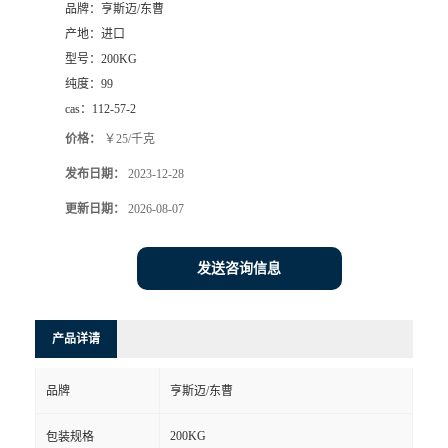
品牌：
亨斯迈/东曹
产地：
进口
型号：
200KG
纯度：
99
cas：
112-57-2
价格：
￥25/千克
发布日期：
2023-12-28
更新日期：
2026-08-07
发送咨询信息
产品详请
品牌
亨斯迈/东曹
200KG
包装规格