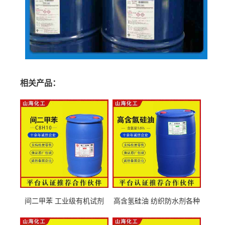
相关产品：
间二甲苯 工业级有机试剂
高含氢硅油 纺织防水剂各种
108-38-3
粘度